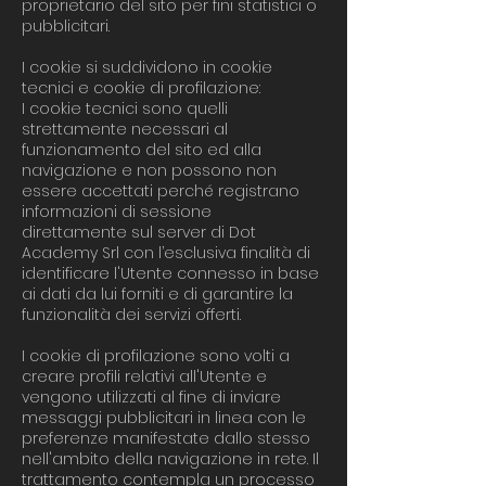
proprietario del sito per fini statistici o
pubblicitari.​
I cookie si suddividono in cookie
tecnici e cookie di profilazione:​
I cookie tecnici sono quelli
strettamente necessari al
funzionamento del sito ed alla
navigazione e non possono non
essere accettati perché registrano
informazioni di sessione
direttamente sul server di Dot
Academy Srl con l’esclusiva finalità di
identificare l'Utente connesso in base
ai dati da lui forniti e di garantire la
funzionalità dei servizi offerti.​
I cookie di profilazione sono volti a
creare profili relativi all'Utente e
vengono utilizzati al fine di inviare
messaggi pubblicitari in linea con le
preferenze manifestate dallo stesso
nell'ambito della navigazione in rete. Il
trattamento contempla un processo