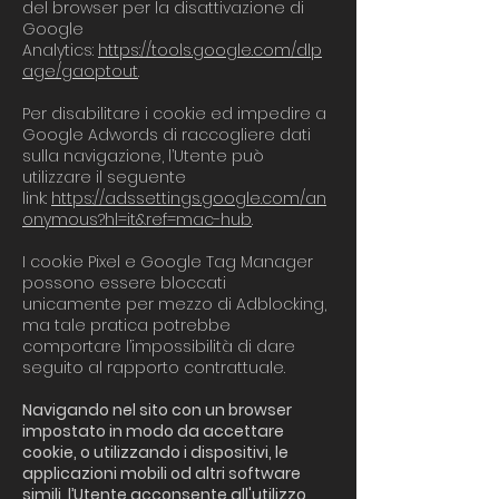
del browser per la disattivazione di
Google
Analytics:
https://tools.google.com/dlp
age/gaoptout
.
Per disabilitare i cookie ed impedire a
Google Adwords di raccogliere dati
sulla navigazione, l’Utente può
utilizzare il seguente
link:
https://adssettings.google.com/an
onymous?hl=it&ref=mac-hub
.
I cookie Pixel e Google Tag Manager
possono essere bloccati
unicamente per mezzo di Adblocking,
ma tale pratica potrebbe
comportare l’impossibilità di dare
seguito al rapporto contrattuale.
Navigando nel sito con un browser
impostato in modo da accettare
cookie, o utilizzando i dispositivi, le
applicazioni mobili od altri software
simili, l’Utente acconsente all'utilizzo