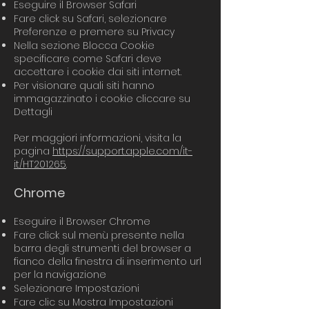
Eseguire il Browser Safari
Fare click su Safari, selezionare
Preferenze e premere su Privacy
Nella sezione Blocca Cookie
specificare come Safari deve
accettare i cookie dai siti internet.
Per visionare quali siti hanno
immagazzinato i cookie cliccare su
Dettagli
Per maggiori informazioni, visita la
pagina
https://support.apple.com/it-
it/HT201265
.​
Chrome
Eseguire il Browser Chrome
Fare click sul menù presente nella
barra degli strumenti del browser a
fianco della finestra di inserimento url
per la navigazione
Selezionare Impostazioni
Fare clic su Mostra Impostazioni