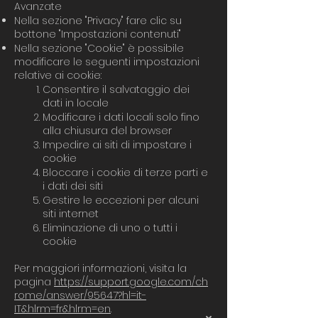
Avanzate
Nella sezione "Privacy" fare clic su
bottone "Impostazioni contenuti"
Nella sezione "Cookie" è possibile
modificare le seguenti impostazioni
relative ai cookie:
Consentire il salvataggio dei
dati in locale
Modificare i dati locali solo fino
alla chiusura del browser
Impedire ai siti di impostare i
cookie
Bloccare i cookie di terze parti e
i dati dei siti
Gestire le eccezioni per alcuni
siti internet
Eliminazione di uno o tutti i
cookie
Per maggiori informazioni, visita la
pagina
https://support.google.com/ch
rome/answer/95647?hl=it-
IT&hlrm=fr&hlrm=en
.