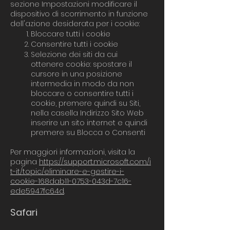
sezione Impostazioni modificare il
dispositivo di scorrimento in funzione
dell'azione desiderata per i cookie:
Bloccare tutti i cookie
Consentire tutti i cookie
Selezione dei siti da cui
ottenere cookie: spostare il
cursore in una posizione
intermedia in modo da non
bloccare o consentire tutti i
cookie, premere quindi su Siti,
nella casella Indirizzo Sito Web
inserire un sito internet e quindi
premere su Blocca o Consenti
Per maggiori informazioni, visita la
pagina
https://support.microsoft.com/i
t-it/topic/eliminare-e-gestire-i-
cookie-168dab11-0753-043d-7c16-
ede5947fc64d
. ​
Safari