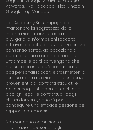
seguenti: Google Analytics, Google
Adwords, Pixel Facebook, Pixel Linkedin,
Google Tag Manager.
Dot Academy Srl si impegna a
mantenere la segretezza delle
informazioni riservate ed a non
divulgare le informazioni raccolte
attraverso cookie a terzi, senza previo
consenso scritto, ad eccezione di
quanto segue e quanto precede.
Entrambe le parti convengono che
nessuna di esse può comunicare i
dati personali raccolti e trasmetterli a
terzi se non in relazione alle esigenze
provenienti dai contratti stipulati, e
dai conseguenti adempimenti degli
obblighi legali e contrattuali dagli
stessi derivanti, nonché per
conseguire una efficace gestione dei
rapporti commerciali.
Non vengono comunicate
informazioni personali agli