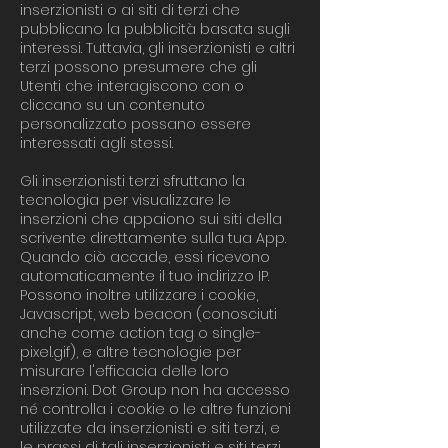
inserzionisti o ai siti di terzi che
pubblicano la pubblicità basata sugli
interessi. Tuttavia, gli inserzionisti e altri
terzi possono presumere che gli
Utenti che interagiscono con o
cliccano su un contenuto
personalizzato possano essere
interessati agli stessi. ​
Gli inserzionisti terzi sfruttano la
tecnologia per visualizzare le
inserzioni che appaiono sui siti della
scrivente direttamente sulla tua App.
Quando ciò accade, essi ricevono
automaticamente il tuo indirizzo IP.
Possono inoltre utilizzare i cookie,
Javascript, web beacon (conosciuti
anche come action tag o single-
pixel.gif), e altre tecnologie per
misurare l'efficacia delle loro
inserzioni. Dot Group non ha accesso
né controlla i cookie o le altre funzioni
utilizzate da inserzionisti e siti terzi, e
le prassi di tali inserzionisti e siti terzi