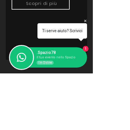
Scopri di più
Ti serve aiuto? Scrivici
1
.Spazio78
Il tuo evento nello Spazio
I'm Online